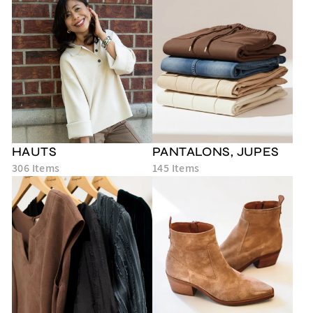
HAUTS
PANTALONS, JUPES
306 Items
145 Items